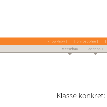
[ know-how ]
[ philosophie ]
[
Messebau
Ladenbau
‚
Klasse konkret: