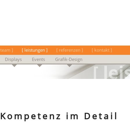
 team ]
[ leistungen ]
[ referenzen ]
[ kontakt ]
Displays
Events
Grafik-Design
Kompetenz im Detail