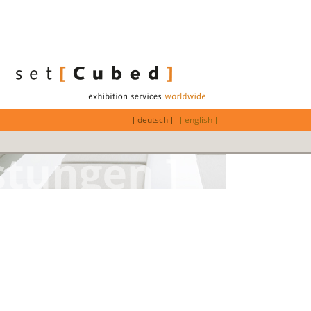
[ deutsch ]
[ english ]