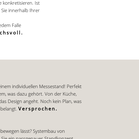
 konkretisieren. Ist
Sie innerhalb Ihrer
jedem Falle
chsvoll.
inem individuellen Messestand! Perfekt
lem, was dazu gehört. Von der Küche,
das Design angeht. Noch kein Plan, was
nbelangt.
Versprochen.
s bewegen lässt? Systembau von
ür Sie ein passgenaues Standkonzept