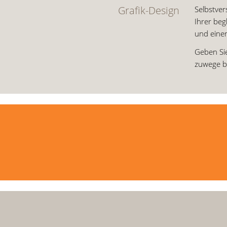
Grafik-Design
Selbstver
Ihrer beg
und einer
Geben Sie
zuwege br