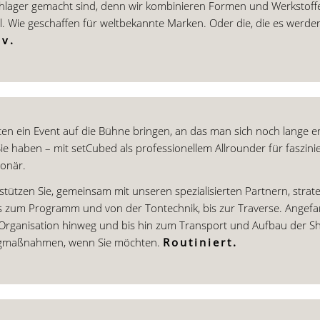
lager gemacht sind, denn wir kombinieren Formen und Werkstoffe
l. Wie geschaffen für weltbekannte Marken. Oder die, die es werden
iv.
en ein Event auf die Bühne bringen, an das man sich noch lange er
e haben – mit setCubed als professionellem Allrounder für faszin
ionär.
stützen Sie, gemeinsam mit unseren spezialisierten Partnern, strat
s zum Programm und von der Tontechnik, bis zur Traverse. Angefa
rganisation hinweg und bis hin zum Transport und Aufbau der Sh
gmaßnahmen, wenn Sie möchten.
Routiniert.