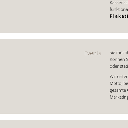
Kassensch
funktiona
Plakat
Events
Sie möcht
Können Si
oder stat
Wir unter
Motto, bi
gesamte O
Marketin