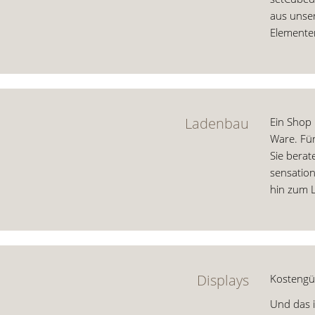
aus unser
Elementen
Ladenbau
Ein Shop 
Ware. Für
Sie berat
sensation
hin zum L
Displays
Kostengün
Und das i