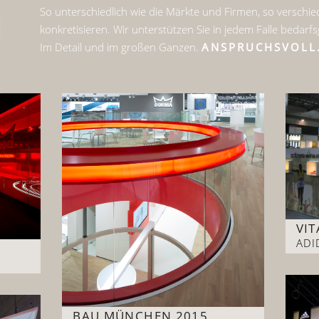
So unterschiedlich wie die Märkte und Firmen, so verschiede
]
konkretisieren. Wir unterstützen Sie in jedem Falle bedarf
Im Detail und im großen Ganzen.
ANSPRUCHSVOLL
VIT
ADI
BAU MÜNCHEN 2015