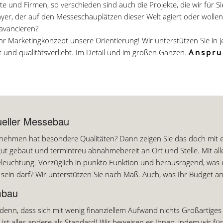
e und Firmen, so verschieden sind auch die Projekte, die wir für Sie
yer, der auf den Messeschauplätzen dieser Welt agiert oder wollen 
avancieren?
, Ihr Marketingkonzept unsere Orientierung! Wir unterstützen Sie in 
und qualitätsverliebt. Im Detail und im großen Ganzen.
Anspru
dueller Messebau
nehmen hat besondere Qualitäten? Dann zeigen Sie das doch mit e
gut gebaut und termintreu abnahmebereit an Ort und Stelle. Mit al
eleuchtung. Vorzüglich in punkto Funktion und herausragend, was 
e sein darf? Wir unterstützen Sie nach Maß. Auch, was Ihr Budget a
mbau
denn, dass sich mit wenig finanziellem Aufwand nichts Großartige
ist alles andere als Standard! Wir beweisen es Ihnen, indem wir f